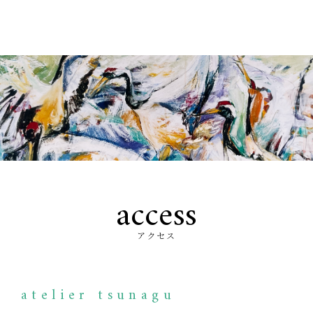
access
アクセス
atelier tsunagu